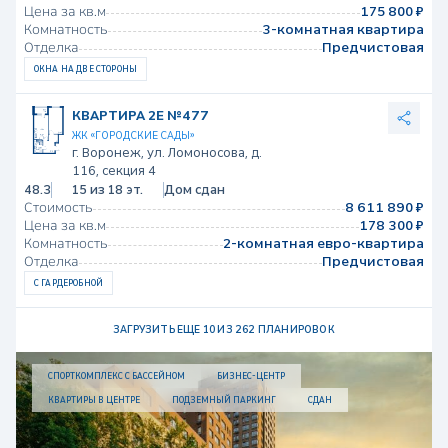
Цена за кв.м
175 800 ₽
Комнатность
3-комнатная квартира
Отделка
Предчистовая
ОКНА НА ДВЕ СТОРОНЫ
КВАРТИРА 2Е №477
ЖК «ГОРОДСКИЕ САДЫ»
г. Воронеж, ул. Ломоносова, д.
116, секция 4
48.3
15 из 18 эт.
Дом сдан
Стоимость
8 611 890 ₽
Цена за кв.м
178 300 ₽
Комнатность
2-комнатная евро-квартира
Отделка
Предчистовая
С ГАРДЕРОБНОЙ
ЗАГРУЗИТЬ ЕЩЕ 10 ИЗ 262 ПЛАНИРОВОК
СПОРТКОМПЛЕКС С БАССЕЙНОМ
БИЗНЕС-ЦЕНТР
КВАРТИРЫ В ЦЕНТРЕ
ПОДЗЕМНЫЙ ПАРКИНГ
СДАН