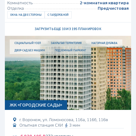
Комнатность
2-комнатная квартира
Отделка
Предчистовая
ОКНА НА ДВЕ СТОРОНЫ
С ГАРДЕРОБНОЙ
ЗАГРУЗИТЬ ЕЩЕ 10 ИЗ 195 ПЛАНИРОВОК
СОЦИАЛЬНЫЙ УЗЕЛ
ЗАКРЫТАЯ ТЕРРИТОРИЯ
НАГОРНАЯ ДУБРАВА
ДВОР-CАД БЕЗ МАШИН
ПОДЗЕМНЫЙ ПАРКИНГ
ЖК «ГОРОДСКИЕ САДЫ»
г. Воронеж, ул. Ломоносова, 116а, 116б, 116в
Опытная станция СХИ
3 мин