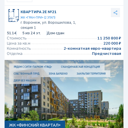
КВАРТИРА 2Е №21
ЖК «ГРАН-ПРИ» (2 ЭТАП)
г. Воронеж, ул. Ворошилова, 1,
секция 1
51.14
5 из 24 эт.
Дом сдан
Стоимость
11 250 800 ₽
Цена за кв.м
220 000 ₽
Комнатность
2-комнатная евро-квартира
Отделка
Предчистовая
РЯДОМ С СИТИ-ПАРКОМ «ГРАД»
СКАНДИНАВСКАЯ КОНЦЕПЦИЯ
СОБСТВЕННЫЙ ПРУД
ЗОНА БАРБЕКЮ
ЗАКРЫТАЯ ТЕРРИТОРИЯ
ДВОР БЕЗ МАШИН
ЖК «ФИНСКИЙ КВАРТАЛ»