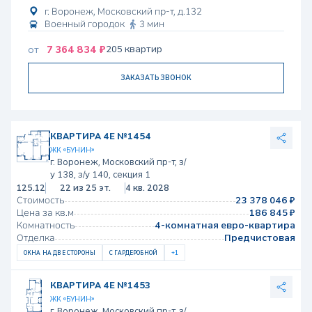
г. Воронеж, Московский пр-т, д.132
Военный городок
3 мин
7 364 834 ₽
205 квартир
от
ЗАКАЗАТЬ ЗВОНОК
КВАРТИРА 4Е №1454
ЖК «БУНИН»
г. Воронеж, Московский пр-т, з/
у 138, з/у 140, секция 1
125.12
22 из 25 эт.
4 кв. 2028
Стоимость
23 378 046 ₽
Цена за кв.м
186 845 ₽
Комнатность
4-комнатная евро-квартира
Отделка
Предчистовая
ОКНА НА ДВЕ СТОРОНЫ
С ГАРДЕРОБНОЙ
+1
КВАРТИРА 4Е №1453
ЖК «БУНИН»
г. Воронеж, Московский пр-т, з/