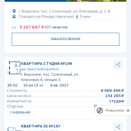
г. Воронеж, пос. Солнечный, ул. Кленовая, д. 1-6
Поворот на Рождественский
5 мин
5 267 887 ₽
107 квартир
от
ЗАКАЗАТЬ ЗВОНОК
КВАРТИРА СТУДИЯ №199
ЖК «ФИНСКИЙ КВАРТАЛ»
г. Воронеж, пос. Солнечный, ул.
Кленовая, 6, секция 3
39.32
10 из 13 эт.
4 кв. 2027
Стоимость
6 066 486 ₽
Цена за кв.м
154 285 ₽
Комнатность
студия
Отделка
Предчистовая
Privacy notice
С ГАРДЕРОБНОЙ
КВАРТИРА 3Е №197