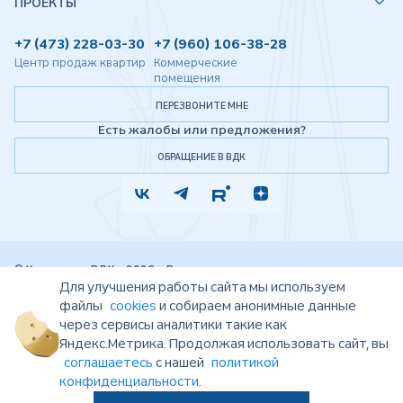
ПРОЕКТЫ
+7 (473) 228-03-30
+7 (960) 106-38-28
Центр продаж квартир
Коммерческие
помещения
ПЕРЕЗВОНИТЕ МНЕ
Есть жалобы или предложения?
ОБРАЩЕНИЕ В ВДК
© Компания «ВДК», 2026 г. Все права защищены.
Представленная на данном сайте информация, в том числе цены, носят
Для улучшения работы сайта мы используем
исключительно информационный характер и ни при каких обстоятельствах не
файлы
cookies
и собираем анонимные данные
являются публичной офертой, определяемой положениями статьи 437 ГК РФ.
через сервисы аналитики такие как
Проектные декларации размещены на сайте ЕИСЖС
https://наш.дом.рф
.
Показатели и характеристики проекта, указанные на данном сайте, являются
Яндекс.Метрика. Продолжая использовать сайт, вы
проектными (плановыми) и могут быть изменены. Запрещено использование
соглашаетесь
с нашей
политикой
материалов сайта без согласия его авторов и ссылки на сайт
https://vrndk.ru
конфиденциальности
.
Согласие на обработку персональных данных