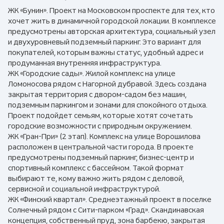
ЖК «Бунин». Проект на Московском проспекте для тех, кто
хочет жить в динамичной городской локации. В комплексе
предусмотрены авторская архитектура, социальный узел
и двухуровневый подземный паркинг. Это вариант для
покупателей, которым важны статус, удобный адрес и
продуманная внутренняя инфраструктура.
ЖК «Городские сады». Жилой комплекс на улице
Ломоносова рядом с Нагорной дубравой. Здесь создана
закрытая территория с двором-садом без машин,
подземным паркингом и зонами для спокойного отдыха.
Проект подойдет семьям, которые хотят сочетать
городские возможности с природным окружением.
ЖК «Гран-При» (2 этап). Комплекс на улице Ворошилова
расположен в центральной части города. В проекте
предусмотрены подземный паркинг, бизнес-центр и
спортивный комплекс с бассейном. Такой формат
выбирают те, кому важно жить рядом с деловой,
сервисной и социальной инфраструктурой.
ЖК «Финский квартал». Среднеэтажный проект в поселке
Солнечный рядом с Сити-парком «Град». Скандинавская
концепция, собственный пруд, зона барбекю, закрытая