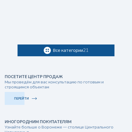
21
Все категории
П
ПОСЕТИТЕ ЦЕНТР ПРОДАЖ
Мы проведём для вас консультацию по готовым и
о
строящимся объектам
л
ПЕРЕЙТИ
ь
ИНОГОРОДНИМ ПОКУПАТЕЛЯМ
Узнайте больше о Воронеже — столице Центрального