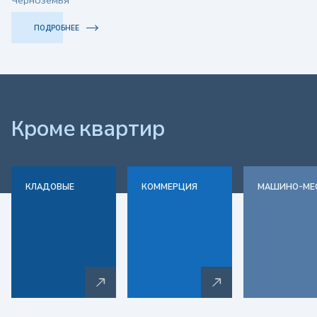
з
Черноземья
о
ПОДРОБНЕЕ
в
а
Кроме
квартир
т
е
КЛАДОВЫЕ
КОММЕРЦИЯ
МАШИНО-МЕ
л
ь
с