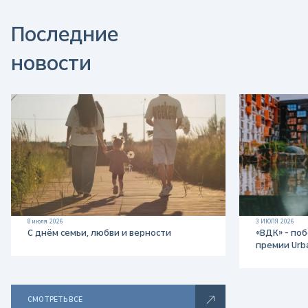
к
Последние
а
новости
я
р
е
к
л
8 июля 2026
3 ИЮЛЯ 2026
С днём семьи, любви и верности
«ВДК» - по
а
премии Urb
м
СМОТРЕТЬ ВСЕ