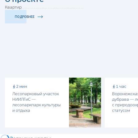
Квартир
ПОДРОБНЕЕ
2 мин
1 час
Лесопарковый участок
Воронежска
НИИЛГиС —
дубрава — л
лесопаркпарк культуры
с природоо
и отдыха
статусом