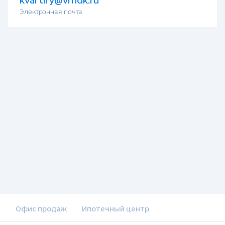
kvartiry@vrndk.ru
Электронная почта
Офис продаж
Ипотечный центр