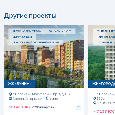
Другие проекты
АВТОРСКАЯ АРХИТЕКТУРА
СОЦИАЛЬНЫЙ УЗЕЛ
СОЦИАЛЬНЫЙ У
ШУМОИЗОЛЯЦИЯ
НАГОРНАЯ ДУБР
ДВУХУРОВНЕВЫЙ ПОДЗЕМНЫЙ ПАРКИНГ
ПОДЗЕМНЫЙ П
ЖК «БУНИН»
ЖК «ГОРОД
г. Воронеж, Московский пр-т, д.132
г. Воронеж
116в
Военный городок
3 мин
Опытная с
от
9 460 967 ₽
205
квартир
от
7 193 970