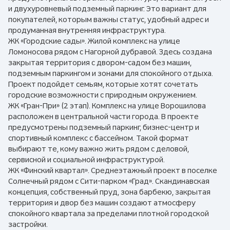
и двухуровневый подземный паркинг. Это вариант для
покупателей, которым важны статус, удобный адрес и
продуманная внутренняя инфраструктура.
ЖК «Городские сады». Жилой комплекс на улице
Ломоносова рядом с Нагорной дубравой. Здесь создана
закрытая территория с двором-садом без машин,
подземным паркингом и зонами для спокойного отдыха.
Проект подойдет семьям, которые хотят сочетать
городские возможности с природным окружением.
ЖК «Гран-При» (2 этап). Комплекс на улице Ворошилова
расположен в центральной части города. В проекте
предусмотрены подземный паркинг, бизнес-центр и
спортивный комплекс с бассейном. Такой формат
выбирают те, кому важно жить рядом с деловой,
сервисной и социальной инфраструктурой.
ЖК «Финский квартал». Среднеэтажный проект в поселке
Солнечный рядом с Сити-парком «Град». Скандинавская
концепция, собственный пруд, зона барбекю, закрытая
территория и двор без машин создают атмосферу
спокойного квартала за пределами плотной городской
застройки.