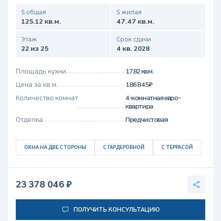
S общая
S жилая
125.12 кв.м.
47.47 кв.м.
Этаж
Срок сдачи
22 из 25
4 кв. 2028
Площадь кухни
17.82 кв.м.
Цена за кв.м.
186 845 ₽
Количество комнат
4-комнатная евро-
квартира
Отделка
Предчистовая
ОКНА НА ДВЕ СТОРОНЫ
С ГАРДЕРОБНОЙ
С ТЕРРАСОЙ
23 378 046 ₽
ПОЛУЧИТЬ КОНСУЛЬТАЦИЮ