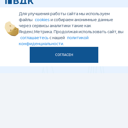
8 800 700 47 36
Для улучшения работы сайта мы используем
файлы
cookies
и собираем анонимные данные
бесплатно по России, пн-пт 9:00-19:00, сб 10:00-17:00
через сервисы аналитики такие как
НЕДВИЖИМОСТЬ
Яндекс.Метрика. Продолжая использовать сайт, вы
соглашаетесь
с нашей
политикой
ПОКУПАТЕЛЯМ
конфиденциальности
.
КВАРТИРЫ
СПОСОБЫ ПОКУПКИ
СОГЛАСЕН
КОМПАНИЯ
ПРОЕКТЫ
+7 (473) 228-03-30
+7 (960) 106-38-28
Центр продаж квартир
Коммерческие
помещения
ПЕРЕЗВОНИТЕ МНЕ
Есть жалобы или предложения?
ОБРАЩЕНИЕ В ВДК