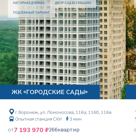
НАГОРНАЯ ДУБРАВА
ДВОР-CАД БЕЗ МАШИН
ПОДЗЕМНЫЙ ПАРКИНГ
ЖК «ГОРОДСКИЕ САДЫ»
г. Воронеж, ул. Ломоносова, 116а, 116б, 116в
Опытная станция СХИ
3 мин
7 193 970 ₽
от
266
квартир