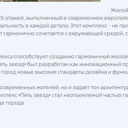
Жилой 
25 этажей, выполненный в современном европейс
альность в каждой детали. Этот комплекс – не п
нт гармонично сочетается с окружающей средой, 
лекса способствует созданию гармоничной жилой
Пять звезд» был разработан как инновационный п
 город новые высокие стандарты дизайна и функ
м современных жителей, но и задает тон архитек
омплекс «Пять звезд» стал неотъемлемой частью 
це города.