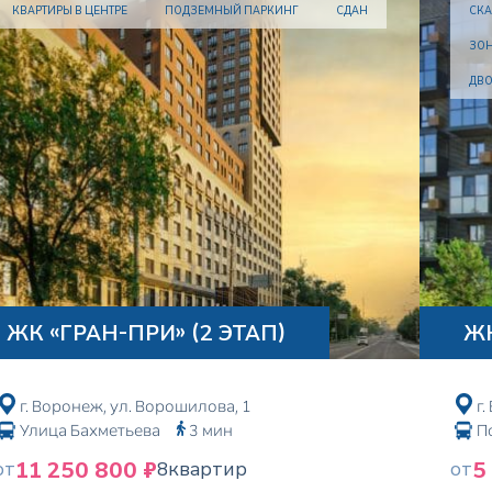
КВАРТИРЫ В ЦЕНТРЕ
ПОДЗЕМНЫЙ ПАРКИНГ
СДАН
СК
ЗОН
ДВО
ЖК «ГРАН-ПРИ» (2 ЭТАП)
Ж
г. Воронеж, ул. Ворошилова, 1
г.
Улица Бахметьева
3 мин
П
11 250 800 ₽
5
от
8
квартир
от
Privacy notice