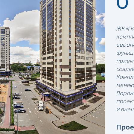
О
ЖК «Пя
компл
европе
функц
приемы
созда
Компле
меняю
Ворон
проект
и внеш
Прое