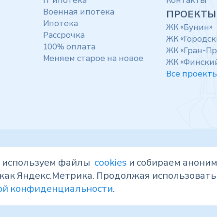
IT ипотека
Контакты
Военная ипотека
ПРОЕКТЫ
Ипотека
ЖК «Бунин»
Рассрочка
ЖК «Городск
100% оплата
ЖК «Гран-При
Меняем старое на новое
ЖК «Фински
Все проект
ы используем файлы
cookies
и собираем анони
, носят исключительно информационный
как Яндекс.Метрика. Продолжая использовать 
ой офертой, определяемой положениями статьи
ps://наш.дом.рф
. Показатели и характеристики
ой конфиденциальности
.
новыми) и могут быть изменены. Запрещено
лки на сайт
https://vrndk.ru