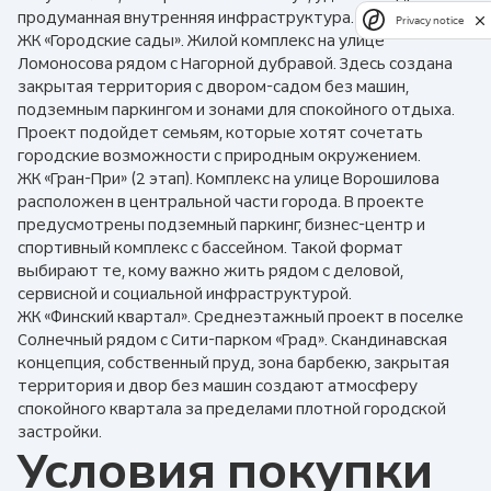
продуманная внутренняя инфраструктура.
Privacy notice
ЖК «Городские сады». Жилой комплекс на улице
Ломоносова рядом с Нагорной дубравой. Здесь создана
закрытая территория с двором-садом без машин,
подземным паркингом и зонами для спокойного отдыха.
Проект подойдет семьям, которые хотят сочетать
городские возможности с природным окружением.
ЖК «Гран-При» (2 этап). Комплекс на улице Ворошилова
расположен в центральной части города. В проекте
предусмотрены подземный паркинг, бизнес-центр и
спортивный комплекс с бассейном. Такой формат
выбирают те, кому важно жить рядом с деловой,
сервисной и социальной инфраструктурой.
ЖК «Финский квартал». Среднеэтажный проект в поселке
Солнечный рядом с Сити-парком «Град». Скандинавская
концепция, собственный пруд, зона барбекю, закрытая
территория и двор без машин создают атмосферу
спокойного квартала за пределами плотной городской
застройки.
Условия покупки