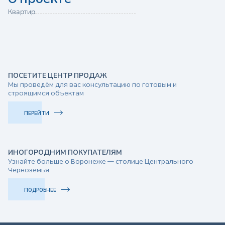
Квартир
П
ПОСЕТИТЕ ЦЕНТР ПРОДАЖ
Мы проведём для вас консультацию по готовым и
о
строящимся объектам
л
ПЕРЕЙТИ
ь
ИНОГОРОДНИМ ПОКУПАТЕЛЯМ
Узнайте больше о Воронеже — столице Центрального
з
Черноземья
о
ПОДРОБНЕЕ
в