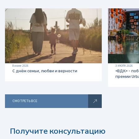
я
р
е
к
л
8 июля 2026
3 ИЮЛЯ 2026
С днём семьи, любви и верности
«ВДК» - по
а
премии Urb
м
СМОТРЕТЬ ВСЕ
а
Получите консультацию