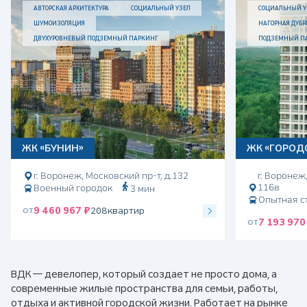
АВТОРСКАЯ АРХИТЕКТУРА
СОЦИАЛЬНЫЙ УЗЕЛ
СОЦИАЛЬНЫЙ У
ШУМОИЗОЛЯЦИЯ
НАГОРНАЯ ДУБР
ДВУХУРОВНЕВЫЙ ПОДЗЕМНЫЙ ПАРКИНГ
ПОДЗЕМНЫЙ П
ЖК «БУНИН»
ЖК «ГОРОД
г. Воронеж, Московский пр-т, д.132
г. Воронеж
116в
Военный городок
3 мин
Опытная с
от
9 460 967 ₽
208
квартир
от
7 193 970
ВДК — девелопер, который создает не просто дома, а
современные жилые пространства для семьи, работы,
отдыха и активной городской жизни. Работает на рынке