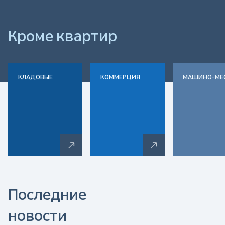
а
Кроме
квартир
т
е
КЛАДОВЫЕ
КОММЕРЦИЯ
МАШИНО-МЕ
л
ь
с
к
Последние
а
новости