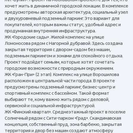
хочет жить в динамичной городской локации. В комплексе
предусмотрены авторская архитектура, социальный узел
и двухуровневый подземный паркинг. Это вариант для
покупателей, которым важны статус, удобный адрес и
продуманная внутренняя инфраструктура.
ЖК «Городские сады». Жилой комплекс на улице
Ломоносова рядом с Нагорной дубравой. Здесь создана
закрытая территория с двором-садом без машин,
подземным паркингом и зонами для спокойного отдыха.
Проект подойдет семьям, которые хотят сочетать
городские возможности с природным окружением.
ЖК «Гран-При» (2 этап). Комплекс на улице Ворошилова
расположен в центральной части города. В проекте
предусмотрены подземный паркинг, бизнес-центр и
спортивный комплекс с бассейном. Такой формат
выбирают те, кому важно жить рядом с деловой,
сервисной и социальной инфраструктурой.
ЖК «Финский квартал». Среднеэтажный проект в поселке
Солнечный рядом с Сити-парком «Град». Скандинавская
концепция, собственный пруд, зона барбекю, закрытая
территория и двор без машин создают атмосферу