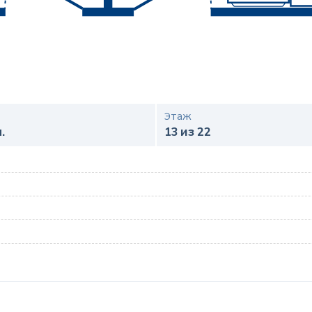
Этаж
.
13 из 22