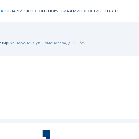
ЕКТЫ
КВАРТИРЫ
СПОСОБЫ ПОКУПКИ
АКЦИИ
НОВОСТИ
КОНТАКТЫ
/
ртиры
г. Воронеж, ул. Ломоносова, д. 116/25