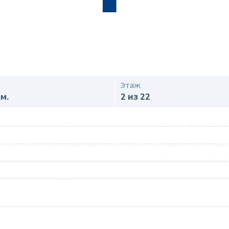
Этаж
.м.
2 из 22