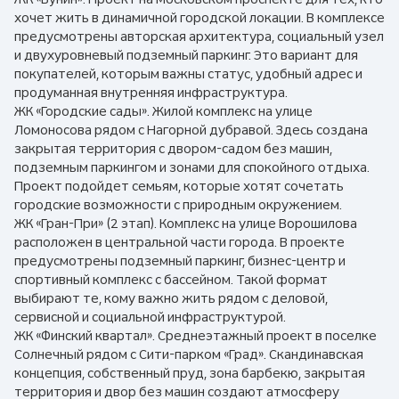
хочет жить в динамичной городской локации. В комплексе
предусмотрены авторская архитектура, социальный узел
и двухуровневый подземный паркинг. Это вариант для
покупателей, которым важны статус, удобный адрес и
продуманная внутренняя инфраструктура.
ЖК «Городские сады». Жилой комплекс на улице
Ломоносова рядом с Нагорной дубравой. Здесь создана
закрытая территория с двором-садом без машин,
подземным паркингом и зонами для спокойного отдыха.
Проект подойдет семьям, которые хотят сочетать
городские возможности с природным окружением.
ЖК «Гран-При» (2 этап). Комплекс на улице Ворошилова
расположен в центральной части города. В проекте
предусмотрены подземный паркинг, бизнес-центр и
спортивный комплекс с бассейном. Такой формат
выбирают те, кому важно жить рядом с деловой,
сервисной и социальной инфраструктурой.
ЖК «Финский квартал». Среднеэтажный проект в поселке
Солнечный рядом с Сити-парком «Град». Скандинавская
концепция, собственный пруд, зона барбекю, закрытая
территория и двор без машин создают атмосферу