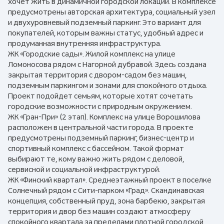
хочет жить в динамичной городской локации. В комплексе
предусмотрены авторская архитектура, социальный узел
и двухуровневый подземный паркинг. Это вариант для
покупателей, которым важны статус, удобный адрес и
продуманная внутренняя инфраструктура.
ЖК «Городские сады». Жилой комплекс на улице
Ломоносова рядом с Нагорной дубравой. Здесь создана
закрытая территория с двором-садом без машин,
подземным паркингом и зонами для спокойного отдыха.
Проект подойдет семьям, которые хотят сочетать
городские возможности с природным окружением.
ЖК «Гран-При» (2 этап). Комплекс на улице Ворошилова
расположен в центральной части города. В проекте
предусмотрены подземный паркинг, бизнес-центр и
спортивный комплекс с бассейном. Такой формат
выбирают те, кому важно жить рядом с деловой,
сервисной и социальной инфраструктурой.
ЖК «Финский квартал». Среднеэтажный проект в поселке
Солнечный рядом с Сити-парком «Град». Скандинавская
концепция, собственный пруд, зона барбекю, закрытая
территория и двор без машин создают атмосферу
спокойного квартала за пределами плотной городской