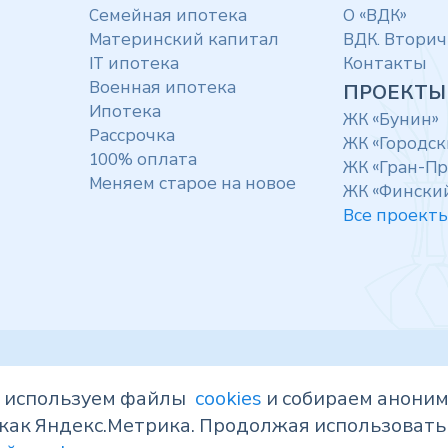
Семейная ипотека
О «ВДК»
Материнский капитал
ВДК. Вторич
IT ипотека
Контакты
Военная ипотека
ПРОЕКТЫ
Ипотека
ЖК «Бунин»
Рассрочка
ЖК «Городск
100% оплата
ЖК «Гран-При
Меняем старое на новое
ЖК «Фински
Все проект
ы используем файлы
cookies
и собираем анони
, носят исключительно информационный
как Яндекс.Метрика. Продолжая использовать 
ой офертой, определяемой положениями статьи
ps://наш.дом.рф
. Показатели и характеристики