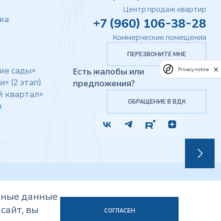
Центр продаж квартир
ка
+7 (960) 106-38-28
Коммерческие помещения
ПЕРЕЗВОНИТЕ МНЕ
ие сады»
Privacy notice
Есть жалобы или
» (2 этап)
предложения?
й квартал»
ОБРАЩЕНИЕ В ВДК
ы
Согласие на обработку персональных данных
мные данные
Политика в отношении обработки персональных данных
сайт, вы
Мы используем Cookies
СОГЛАСЕН
Карта сайта