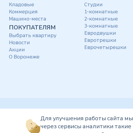
Кладовые
Студии
Коммерция
1-комнатные
Машино-места
2-комнатные
3-комнатные
ПОКУПАТЕЛЯМ
Евродвушки
Выбрать квартиру
Евротрешки
Новости
Еврочетырешки
Акции
О Воронеже
© Компания «ВДК», 2026 г. Все права защищены.
Для улучшения работы сайта м
Представленная на данном сайте информация, в том числе цены
через сервисы аналитики такие 
характер и ни при каких обстоятельствах не являются публичн
437 ГК РФ. Проектные декларации размещены на сайте ЕИСЖС
htt