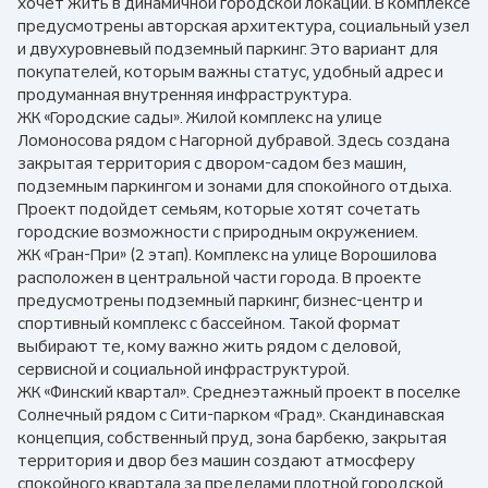
хочет жить в динамичной городской локации. В комплексе
предусмотрены авторская архитектура, социальный узел
и двухуровневый подземный паркинг. Это вариант для
покупателей, которым важны статус, удобный адрес и
продуманная внутренняя инфраструктура.
ЖК «Городские сады». Жилой комплекс на улице
Ломоносова рядом с Нагорной дубравой. Здесь создана
закрытая территория с двором-садом без машин,
подземным паркингом и зонами для спокойного отдыха.
Проект подойдет семьям, которые хотят сочетать
городские возможности с природным окружением.
ЖК «Гран-При» (2 этап). Комплекс на улице Ворошилова
расположен в центральной части города. В проекте
предусмотрены подземный паркинг, бизнес-центр и
спортивный комплекс с бассейном. Такой формат
выбирают те, кому важно жить рядом с деловой,
сервисной и социальной инфраструктурой.
ЖК «Финский квартал». Среднеэтажный проект в поселке
Солнечный рядом с Сити-парком «Град». Скандинавская
концепция, собственный пруд, зона барбекю, закрытая
территория и двор без машин создают атмосферу
спокойного квартала за пределами плотной городской