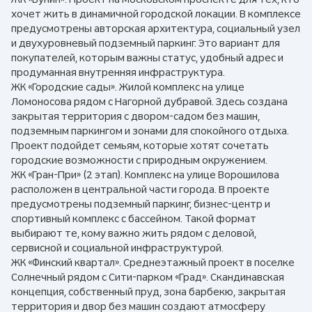
хочет жить в динамичной городской локации. В комплексе
предусмотрены авторская архитектура, социальный узел
и двухуровневый подземный паркинг. Это вариант для
покупателей, которым важны статус, удобный адрес и
продуманная внутренняя инфраструктура.
ЖК «Городские сады». Жилой комплекс на улице
Ломоносова рядом с Нагорной дубравой. Здесь создана
закрытая территория с двором-садом без машин,
подземным паркингом и зонами для спокойного отдыха.
Проект подойдет семьям, которые хотят сочетать
городские возможности с природным окружением.
ЖК «Гран-При» (2 этап). Комплекс на улице Ворошилова
расположен в центральной части города. В проекте
предусмотрены подземный паркинг, бизнес-центр и
спортивный комплекс с бассейном. Такой формат
выбирают те, кому важно жить рядом с деловой,
сервисной и социальной инфраструктурой.
ЖК «Финский квартал». Среднеэтажный проект в поселке
Солнечный рядом с Сити-парком «Град». Скандинавская
концепция, собственный пруд, зона барбекю, закрытая
территория и двор без машин создают атмосферу