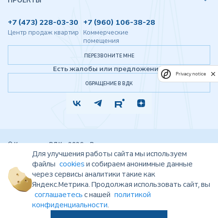
ПРОЕКТЫ
+7 (473) 228-03-30
+7 (960) 106-38-28
Центр продаж квартир
Коммерческие
помещения
ПЕРЕЗВОНИТЕ МНЕ
Есть жалобы или предложения?
Privacy notice
ОБРАЩЕНИЕ В ВДК
© Компания «ВДК», 2026 г. Все права защищены.
Представленная на данном сайте информация, в том числе цены, носят
Для улучшения работы сайта мы используем
исключительно информационный характер и ни при каких обстоятельствах не
файлы
cookies
и собираем анонимные данные
являются публичной офертой, определяемой положениями статьи 437 ГК РФ.
через сервисы аналитики такие как
Проектные декларации размещены на сайте ЕИСЖС
https://наш.дом.рф
.
Показатели и характеристики проекта, указанные на данном сайте, являются
Яндекс.Метрика. Продолжая использовать сайт, вы
проектными (плановыми) и могут быть изменены. Запрещено использование
соглашаетесь
с нашей
политикой
материалов сайта без согласия его авторов и ссылки на сайт
https://vrndk.ru
конфиденциальности
.
Согласие на обработку персональных данных