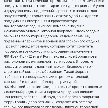
хочет жить в динамичной городской локации. В комплексе
предусмотрены авторская архитектура, социальный узел
и двухуровневый подземный паркинг. Это вариант для
покупателей, которым важны статус, удобный адрес и
продуманная внутренняя инфраструктура.
ЖК «Городские сады». Жилой комплекс на улице
Ломоносова рядом с Нагорной дубравой. Здесь создана
закрытая территория с двором-садом без машин,
подземным паркингом и зонами для спокойного отдыха.
Проект подойдет семьям, которые хотят сочетать
городские возможности с природным окружением.
ЖК «Гран-При» (2 этап). Комплекс на улице Ворошилова
расположен в центральной части города. В проекте
предусмотрены подземный паркинг, бизнес-центр и
спортивный комплекс с бассейном. Такой формат
выбирают те, кому важно жить рядом с деловой,
сервисной и социальной инфраструктурой.
ЖК «Финский квартал». Среднеэтажный проект в поселке
Солнечный рядом с Сити-парком «Град». Скандинавская
концепция, собственный пруд, зона барбекю, закрытая
территория и двор без машин создают атмосферу
спокойного квартала за пределами плотной городской