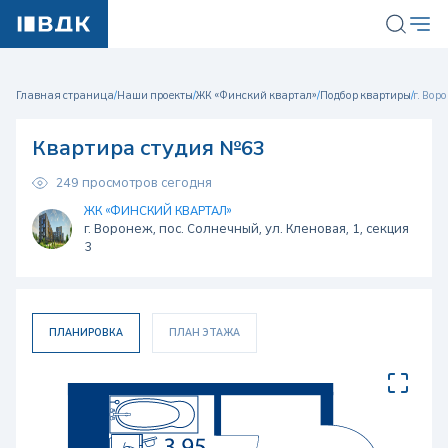
Главная страница
/
Наши проекты
/
ЖК «Финский квартал»
/
Подбор квартиры
/
г. Вор
Квартира студия №63
249 просмотров сегодня
ЖК «ФИНСКИЙ КВАРТАЛ»
г. Воронеж, пос. Солнечный, ул. Кленовая, 1, секция
3
ПЛАНИРОВКА
ПЛАН ЭТАЖА