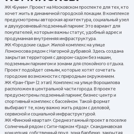
ЖК «Бунин». Проект на Московском проспекте для тех, кто
хочет жить в динамичной городской локации. В комплексе
предусмотрены авторская архитектура, социальный узел
и двухуровневый подземный паркинг. Это вариант для
покупателей, которым важны статус, удобный адрес и
продуманная внутренняя инфраструктура.
ЖК «Городские сады». Жилой комплекс на улице
Ломоносова рядом с Нагорной дубравой. Здесь создана
закрытая территория с двором-садом без машин,
подземным паркингом и зонами для спокойного отдыха.
Проект подойдет семьям, которые хотят сочетать
городские возможности с природным окружением.
ЖК «Гран-При» (2 этап). Комплекс на улице Ворошилова
расположен в центральной части города. В проекте
предусмотрены подземный паркинг, бизнес-центр и
спортивный комплекс с бассейном. Такой формат
выбирают те, кому важно жить рядом с деловой,
сервисной и социальной инфраструктурой.
ЖК «Финский квартал». Среднеэтажный проект в поселке
Солнечный рядом с Сити-парком «Град». Скандинавская
концепция, собственный пруд, зона барбекю, закрытая