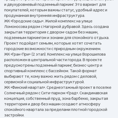
и двухуровневый подземный паркинг. Это вариант для
покупателей, которым важны статус, удобный адрес и
продуманная внутренняя инфраструктура.
ЖК «Городские сады». Жилой комплекс на улице
Ломоносова рядом с Нагорной дубравой. Здесь создана
закрытая территория с двором-садом без машин,
подземным паркингом и зонами для спокойного отдыха.
Проект подойдет семьям, которые хотят сочетать
городские возможности с природным окружением.
ЖК «Гран-При» (2 этап). Комплекс на улице Ворошилова
расположен в центральной части города. В проекте
предусмотрены подземный паркинг, бизнес-центр и
спортивный комплекс с бассейном. Такой формат
выбирают те, кому важно жить рядом с деловой,
сервисной и социальной инфраструктурой.
ЖК «Финский квартал». Среднеэтажный проект в поселке
Солнечный рядом с Сити-парком «Град». Скандинавская
концепция, собственный пруд, зона барбекю, закрытая
территория и двор без машин создают атмосферу
спокойного квартала за пределами плотной городской
застройки.