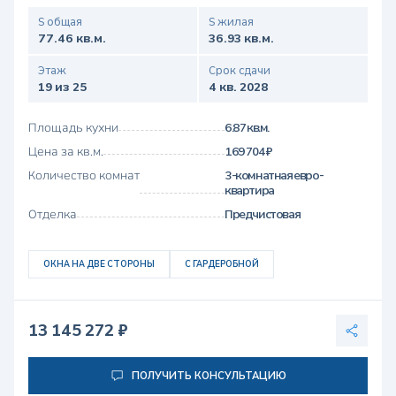
S общая
S жилая
77.46 кв.м.
36.93 кв.м.
Этаж
Срок сдачи
19 из 25
4 кв. 2028
Площадь кухни
6.87 кв.м.
Цена за кв.м.
169 704 ₽
Количество комнат
3-комнатная евро-
квартира
Отделка
Предчистовая
ОКНА НА ДВЕ СТОРОНЫ
С ГАРДЕРОБНОЙ
13 145 272 ₽
ПОЛУЧИТЬ КОНСУЛЬТАЦИЮ