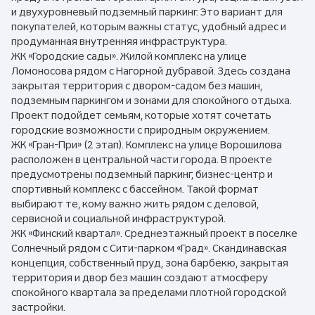
и двухуровневый подземный паркинг. Это вариант для
покупателей, которым важны статус, удобный адрес и
продуманная внутренняя инфраструктура.
ЖК «Городские сады». Жилой комплекс на улице
Ломоносова рядом с Нагорной дубравой. Здесь создана
закрытая территория с двором-садом без машин,
подземным паркингом и зонами для спокойного отдыха.
Проект подойдет семьям, которые хотят сочетать
городские возможности с природным окружением.
ЖК «Гран-При» (2 этап). Комплекс на улице Ворошилова
расположен в центральной части города. В проекте
предусмотрены подземный паркинг, бизнес-центр и
спортивный комплекс с бассейном. Такой формат
выбирают те, кому важно жить рядом с деловой,
сервисной и социальной инфраструктурой.
ЖК «Финский квартал». Среднеэтажный проект в поселке
Солнечный рядом с Сити-парком «Град». Скандинавская
концепция, собственный пруд, зона барбекю, закрытая
территория и двор без машин создают атмосферу
спокойного квартала за пределами плотной городской
застройки.