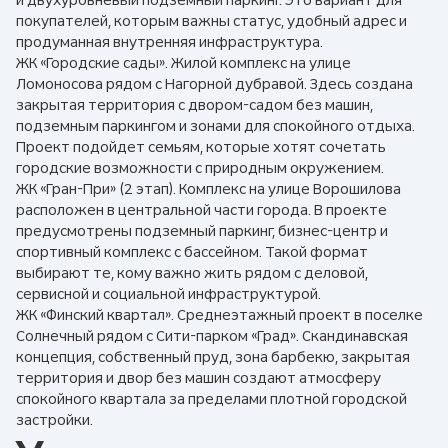
и двухуровневый подземный паркинг. Это вариант для
покупателей, которым важны статус, удобный адрес и
продуманная внутренняя инфраструктура.
ЖК «Городские сады». Жилой комплекс на улице
Ломоносова рядом с Нагорной дубравой. Здесь создана
закрытая территория с двором-садом без машин,
подземным паркингом и зонами для спокойного отдыха.
Проект подойдет семьям, которые хотят сочетать
городские возможности с природным окружением.
ЖК «Гран-При» (2 этап). Комплекс на улице Ворошилова
расположен в центральной части города. В проекте
предусмотрены подземный паркинг, бизнес-центр и
спортивный комплекс с бассейном. Такой формат
выбирают те, кому важно жить рядом с деловой,
сервисной и социальной инфраструктурой.
ЖК «Финский квартал». Среднеэтажный проект в поселке
Солнечный рядом с Сити-парком «Град». Скандинавская
концепция, собственный пруд, зона барбекю, закрытая
территория и двор без машин создают атмосферу
спокойного квартала за пределами плотной городской
застройки.