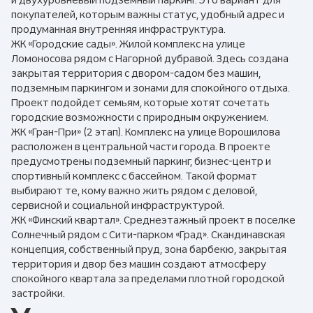
и двухуровневый подземный паркинг. Это вариант для
покупателей, которым важны статус, удобный адрес и
продуманная внутренняя инфраструктура.
ЖК «Городские сады». Жилой комплекс на улице
Ломоносова рядом с Нагорной дубравой. Здесь создана
закрытая территория с двором-садом без машин,
подземным паркингом и зонами для спокойного отдыха.
Проект подойдет семьям, которые хотят сочетать
городские возможности с природным окружением.
ЖК «Гран-При» (2 этап). Комплекс на улице Ворошилова
расположен в центральной части города. В проекте
предусмотрены подземный паркинг, бизнес-центр и
спортивный комплекс с бассейном. Такой формат
выбирают те, кому важно жить рядом с деловой,
сервисной и социальной инфраструктурой.
ЖК «Финский квартал». Среднеэтажный проект в поселке
Солнечный рядом с Сити-парком «Град». Скандинавская
концепция, собственный пруд, зона барбекю, закрытая
территория и двор без машин создают атмосферу
спокойного квартала за пределами плотной городской
застройки.