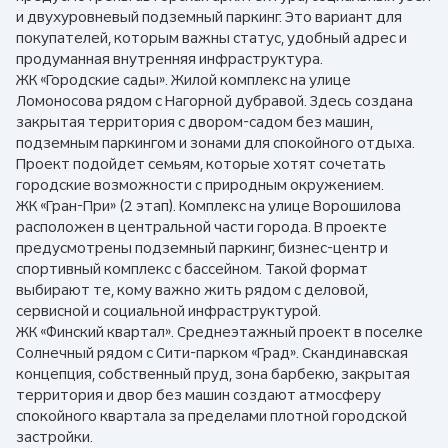
и двухуровневый подземный паркинг. Это вариант для
покупателей, которым важны статус, удобный адрес и
продуманная внутренняя инфраструктура.
ЖК «Городские сады». Жилой комплекс на улице
Ломоносова рядом с Нагорной дубравой. Здесь создана
закрытая территория с двором-садом без машин,
подземным паркингом и зонами для спокойного отдыха.
Проект подойдет семьям, которые хотят сочетать
городские возможности с природным окружением.
ЖК «Гран-При» (2 этап). Комплекс на улице Ворошилова
расположен в центральной части города. В проекте
предусмотрены подземный паркинг, бизнес-центр и
спортивный комплекс с бассейном. Такой формат
выбирают те, кому важно жить рядом с деловой,
сервисной и социальной инфраструктурой.
ЖК «Финский квартал». Среднеэтажный проект в поселке
Солнечный рядом с Сити-парком «Град». Скандинавская
концепция, собственный пруд, зона барбекю, закрытая
территория и двор без машин создают атмосферу
спокойного квартала за пределами плотной городской
застройки.