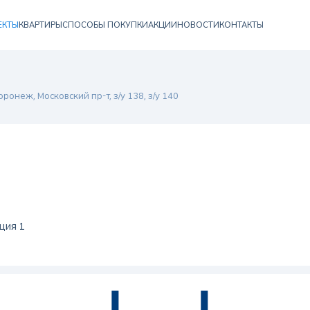
ЕКТЫ
КВАРТИРЫ
СПОСОБЫ ПОКУПКИ
АКЦИИ
НОВОСТИ
КОНТАКТЫ
Воронеж, Московский пр-т, з/у 138, з/у 140
кция 1