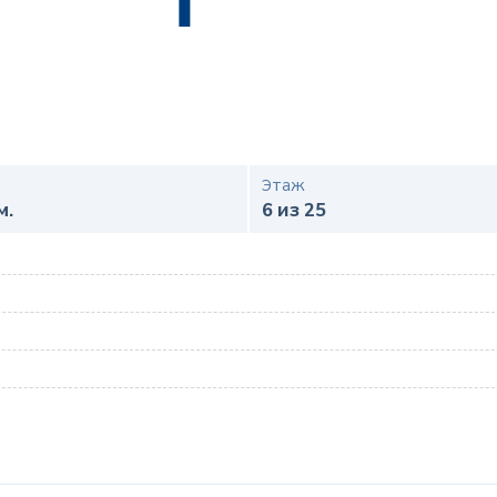
Этаж
м.
6 из 25