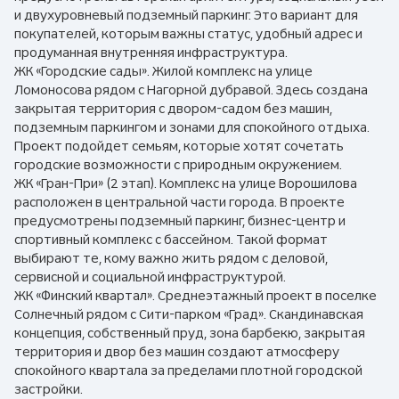
и двухуровневый подземный паркинг. Это вариант для
покупателей, которым важны статус, удобный адрес и
продуманная внутренняя инфраструктура.
ЖК «Городские сады». Жилой комплекс на улице
Ломоносова рядом с Нагорной дубравой. Здесь создана
закрытая территория с двором-садом без машин,
подземным паркингом и зонами для спокойного отдыха.
Проект подойдет семьям, которые хотят сочетать
городские возможности с природным окружением.
ЖК «Гран-При» (2 этап). Комплекс на улице Ворошилова
расположен в центральной части города. В проекте
предусмотрены подземный паркинг, бизнес-центр и
спортивный комплекс с бассейном. Такой формат
выбирают те, кому важно жить рядом с деловой,
сервисной и социальной инфраструктурой.
ЖК «Финский квартал». Среднеэтажный проект в поселке
Солнечный рядом с Сити-парком «Град». Скандинавская
концепция, собственный пруд, зона барбекю, закрытая
территория и двор без машин создают атмосферу
спокойного квартала за пределами плотной городской
застройки.