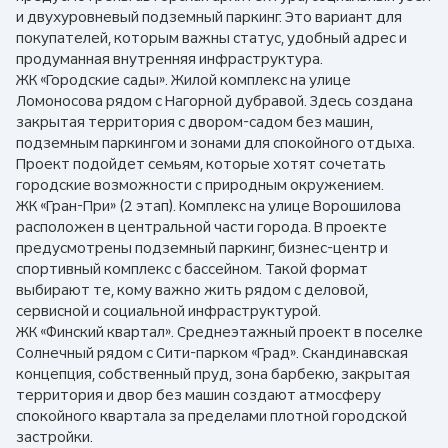
и двухуровневый подземный паркинг. Это вариант для
покупателей, которым важны статус, удобный адрес и
продуманная внутренняя инфраструктура.
ЖК «Городские сады». Жилой комплекс на улице
Ломоносова рядом с Нагорной дубравой. Здесь создана
закрытая территория с двором-садом без машин,
подземным паркингом и зонами для спокойного отдыха.
Проект подойдет семьям, которые хотят сочетать
городские возможности с природным окружением.
ЖК «Гран-При» (2 этап). Комплекс на улице Ворошилова
расположен в центральной части города. В проекте
предусмотрены подземный паркинг, бизнес-центр и
спортивный комплекс с бассейном. Такой формат
выбирают те, кому важно жить рядом с деловой,
сервисной и социальной инфраструктурой.
ЖК «Финский квартал». Среднеэтажный проект в поселке
Солнечный рядом с Сити-парком «Град». Скандинавская
концепция, собственный пруд, зона барбекю, закрытая
территория и двор без машин создают атмосферу
спокойного квартала за пределами плотной городской
застройки.