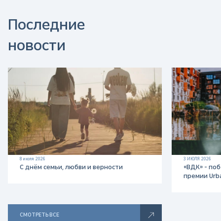
к
Последние
а
новости
я
р
е
к
л
8 июля 2026
3 ИЮЛЯ 2026
С днём семьи, любви и верности
«ВДК» - по
а
премии Urb
м
СМОТРЕТЬ ВСЕ