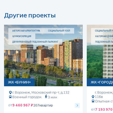
Другие проекты
АВТОРСКАЯ АРХИТЕКТУРА
СОЦИАЛЬНЫЙ УЗЕЛ
СОЦИАЛЬНЫЙ У
ШУМОИЗОЛЯЦИЯ
НАГОРНАЯ ДУБР
ДВУХУРОВНЕВЫЙ ПОДЗЕМНЫЙ ПАРКИНГ
ПОДЗЕМНЫЙ П
ЖК «БУНИН»
ЖК «ГОРОД
г. Воронеж, Московский пр-т, д.132
г. Воронеж
116в
Военный городок
3 мин
Опытная с
от
9 460 967 ₽
207
квартир
от
7 193 970