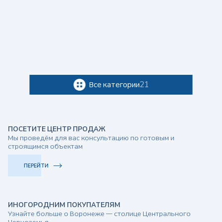
21
Все категории
П
ПОСЕТИТЕ ЦЕНТР ПРОДАЖ
Мы проведём для вас консультацию по готовым и
о
строящимся объектам
л
ПЕРЕЙТИ
ь
ИНОГОРОДНИМ ПОКУПАТЕЛЯМ
Узнайте больше о Воронеже — столице Центрального