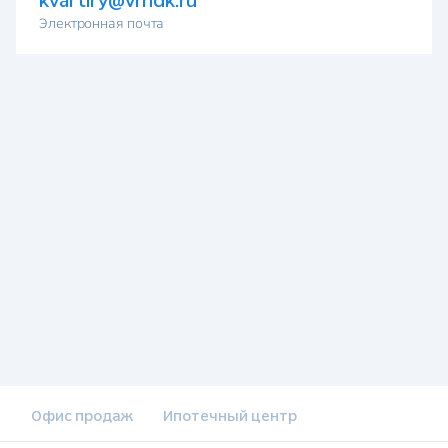
kvartiry@vrndk.ru
Электронная почта
Офис продаж
Ипотечный центр