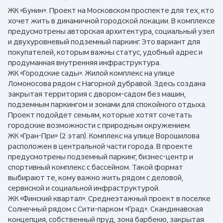
ЖК «Бунин». Проект на Московском проспекте для тех, кто
хочет жить в динамичной городской локации. В комплексе
предусмотрены авторская архитектура, социальный узел
и двухуровневый подземный паркинг. Это вариант для
покупателей, которым важны статус, удобный адрес и
продуманная внутренняя инфраструктура.
ЖК «Городские сады». Жилой комплекс на улице
Ломоносова рядом с Нагорной дубравой. Здесь создана
закрытая территория с двором-садом без машин,
подземным паркингом и зонами для спокойного отдыха.
Проект подойдет семьям, которые хотят сочетать
городские возможности с природным окружением.
ЖК «Гран-При» (2 этап). Комплекс на улице Ворошилова
расположен в центральной части города. В проекте
предусмотрены подземный паркинг, бизнес-центр и
спортивный комплекс с бассейном. Такой формат
выбирают те, кому важно жить рядом с деловой,
сервисной и социальной инфраструктурой.
ЖК «Финский квартал». Среднеэтажный проект в поселке
Солнечный рядом с Сити-парком «Град». Скандинавская
концепция, собственный пруд, зона барбекю, закрытая