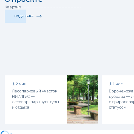
Квартир
ПОДРОБНЕЕ
2 мин
1 час
Лесопарковый участок
Воронежска
НИИЛГиС —
дубрава — л
лесопаркпарк культуры
с природоо
и отдыха
статусом