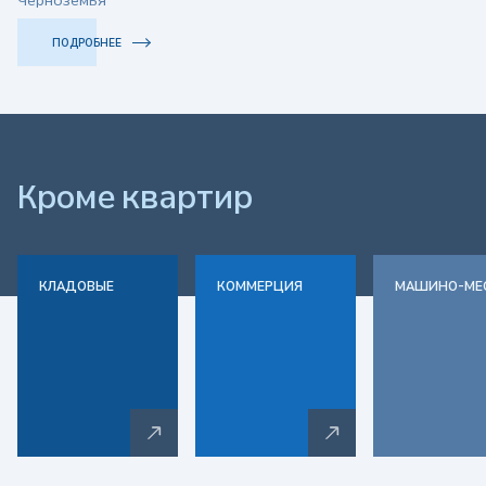
з
Черноземья
о
ПОДРОБНЕЕ
в
а
Кроме
квартир
т
е
КЛАДОВЫЕ
КОММЕРЦИЯ
МАШИНО-МЕ
л
ь
с